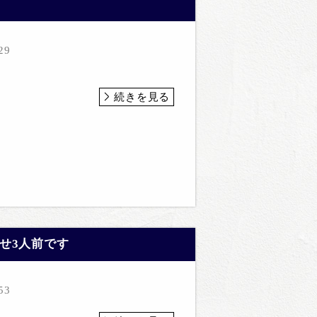
29
続きを見る
せ3人前です
53